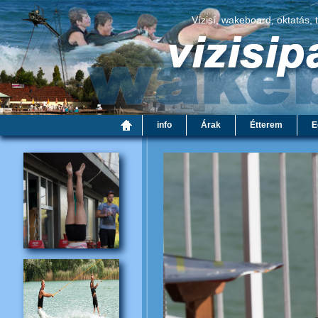
Vízisí, wakeboard, oktatás, 
info
Árak
Étterem
E