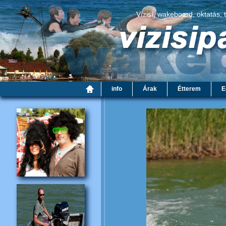
Vízisí, wakeboard, oktatás, 
info
Árak
Étterem
E