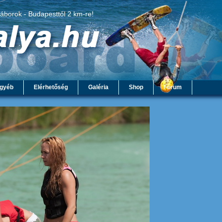
táborok - Budapesttől 2 km-re!
gyéb
Elérhetőség
Galéria
Shop
Fórum