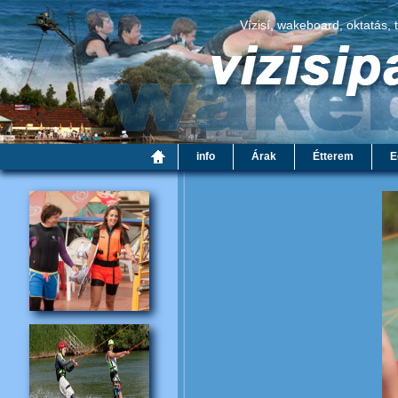
Vízisí, wakeboard, oktatás, 
info
Árak
Étterem
E