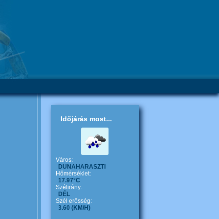
Időjárás most...
Város:
DUNAHARASZTI
Hőmérséklet:
17.97°C
Szélirány:
DÉL
Szél erősség:
3.60
(KM/H)